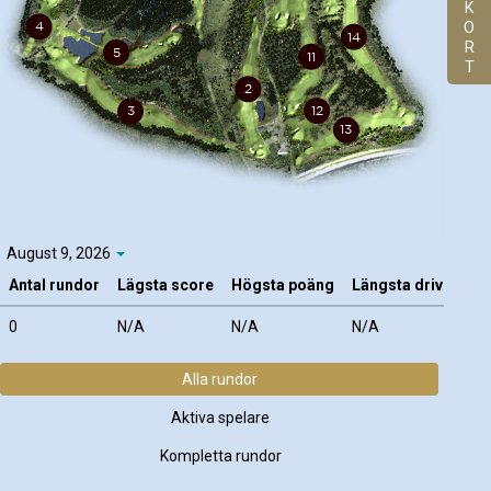
K
O
R
T
August 9, 2026
Antal rundor
Lägsta score
Högsta poäng
Längsta drive
Bä
0
N/A
N/A
N/A
N/
Alla rundor
Aktiva spelare
Kompletta rundor