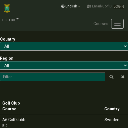
English
Email/GolfID:
LOGIN
TESTEBO
Courses
Toggl
Country
Region
Golf Club
Course
Country
A6 Golfklubb
Sweden
Blå